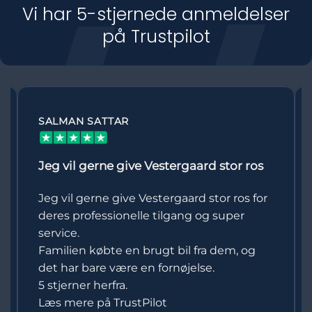
Vi har 5-stjernede anmeldelser
på Trustpilot
ADAM SOMMER
Vinterdæk med i prisen
Jeg havde en rigtig god oplevelse med at
købe bil hos Vestergaard Biler. Servicen
var venlig og professionel hele vejen
igennem, og der blev taget god tid til at
svare på mine spørgsmål. Jeg fik også
forhandlet mig frem til at få vinterdæk
med i prisen...